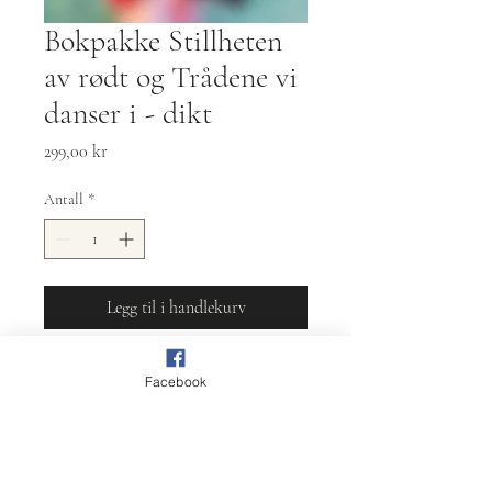
Bokpakke Stillheten
av rødt og Trådene vi
danser i - dikt
Pris
299,00 kr
Antall
*
Legg til i handlekurv
Her kan du sikre deg begge
Facebook
samlingene i en pakke.
Samlingene er utgitt i 2017 og
2020 på LIV forlag (Forlagshuset i