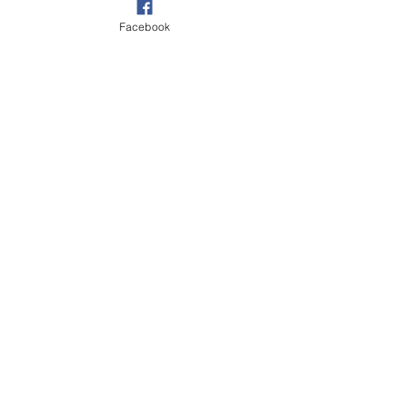
de to andre dyktige
Facebook
kunstnerne i kroken. :)
Åpent annonserte søndager fra
11.00-16.00
eller etter avtale
Sniktitt i atelieret: