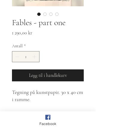
Fables - part one
Pris
1 290,00 kr
Antall
*
Legg til i handlekurv
Tegning på kunstpapir. 30 x 40 cm
i ramme.
Bildet er en del av en serie på fem,
ved kjøp av flere bilder i samme
Facebook
serie kan det gis rabatt, ta kontakt